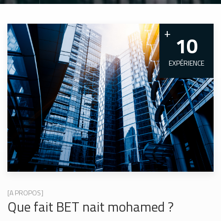
+
10
EXPÉRIENCE
[A PROPOS]
Que fait BET nait mohamed ?